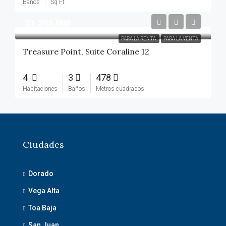
Baños
Sq Ft
$1,295,000
PARA LA RENTA
PARA LA VENTA
Treasure Point, Suite Coraline 12
4
3
478
Habitaciones
Baños
Metros cuadrados
Ciudades
Dorado
Vega Alta
Toa Baja
San Juan