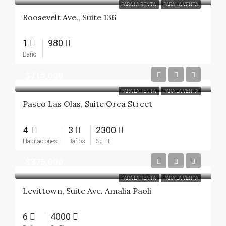
PARA LA RENTA
PARA LA VENTA
Roosevelt Ave., Suite 136
1
980
Baño
$715,000
PARA LA RENTA
PARA LA VENTA
Paseo Las Olas, Suite Orca Street
4
3
2300
Habitaciones
Baños
Sq Ft
$375,000
PARA LA RENTA
PARA LA VENTA
Levittown, Suite Ave. Amalia Paoli
6
4000