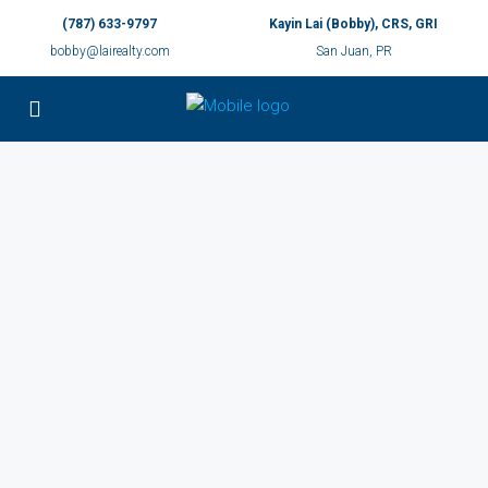
(787) 633-9797
Kayin Lai (Bobby), CRS, GRI
bobby@lairealty.com
San Juan, PR