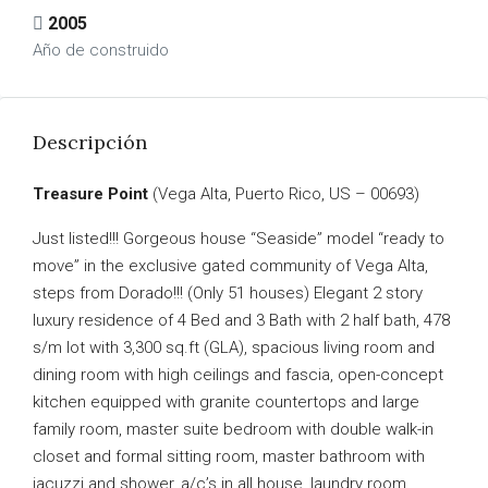
2005
Año de construido
Descripción
Treasure Point
(Vega Alta, Puerto Rico, US – 00693)
Just listed!!! Gorgeous house “Seaside” model “ready to
move” in the exclusive gated community of Vega Alta,
steps from Dorado!!! (Only 51 houses) Elegant 2 story
luxury residence of 4 Bed and 3 Bath with 2 half bath, 478
s/m lot with 3,300 sq.ft (GLA), spacious living room and
dining room with high ceilings and fascia, open-concept
kitchen equipped with granite countertops and large
family room, master suite bedroom with double walk-in
closet and formal sitting room, master bathroom with
jacuzzi and shower, a/c’s in all house, laundry room,