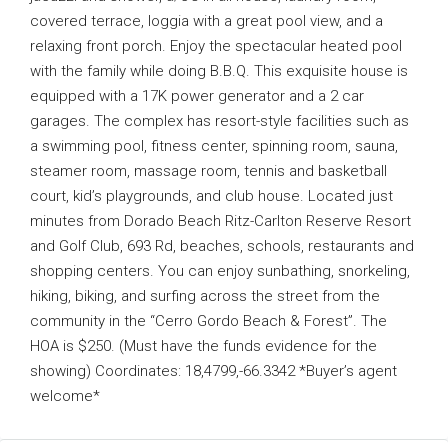
covered terrace, loggia with a great pool view, and a
relaxing front porch. Enjoy the spectacular heated pool
with the family while doing B.B.Q. This exquisite house is
equipped with a 17K power generator and a 2 car
garages. The complex has resort-style facilities such as
a swimming pool, fitness center, spinning room, sauna,
steamer room, massage room, tennis and basketball
court, kid’s playgrounds, and club house. Located just
minutes from Dorado Beach Ritz-Carlton Reserve Resort
and Golf Club, 693 Rd, beaches, schools, restaurants and
shopping centers. You can enjoy sunbathing, snorkeling,
hiking, biking, and surfing across the street from the
community in the “Cerro Gordo Beach & Forest”. The
HOA is $250. (Must have the funds evidence for the
showing) Coordinates: 18,4799,-66.3342 *Buyer’s agent
welcome*