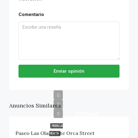
Comentario
Enviar opinión
Anuncios Similares
$715,000
PARA LA
Paseo Las Olas, Suite Orca Street
RENTA