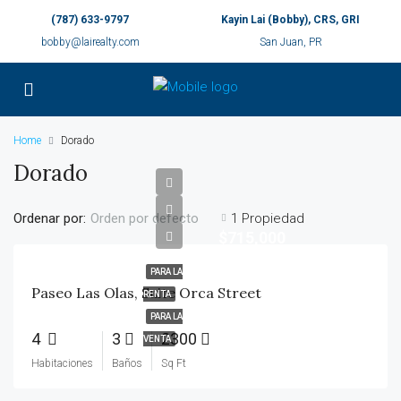
(787) 633-9797
Kayin Lai (Bobby), CRS, GRI
bobby@lairealty.com
San Juan, PR
Home
Dorado
Dorado
Ordenar por:
1 Propiedad
Orden por defecto
$715,000
PARA LA
Paseo Las Olas, Suite Orca Street
RENTA
PARA LA
4
3
2300
VENTA
Habitaciones
Baños
Sq Ft