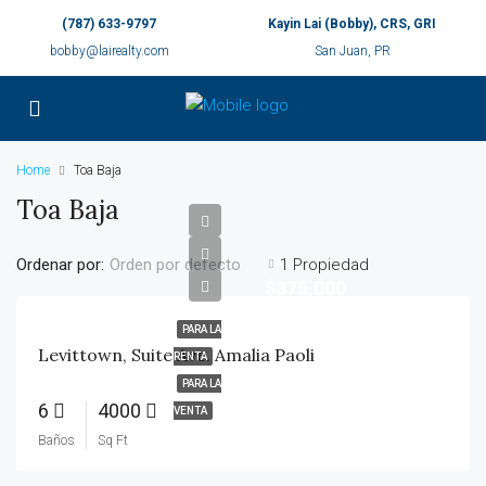
(787) 633-9797
Kayin Lai (Bobby), CRS, GRI
bobby@lairealty.com
San Juan, PR
Home
Toa Baja
Toa Baja
Ordenar por:
1 Propiedad
Orden por defecto
$375,000
PARA LA
Levittown, Suite Ave. Amalia Paoli
RENTA
PARA LA
6
4000
VENTA
Baños
Sq Ft