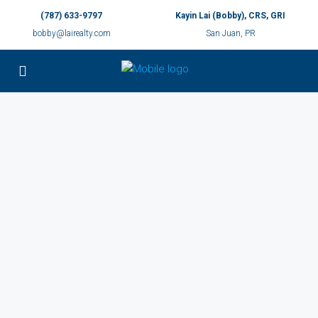
(787) 633-9797
Kayin Lai (Bobby), CRS, GRI
bobby@lairealty.com
San Juan, PR