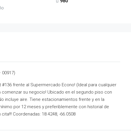
1
980
ño
– 00917)
t #136 frente al Supermercado Econo! (Ideal para cualquier
para comenzar su negocio! Ubicado en el segundo piso con
 incluye aire. Tiene estacionamientos frente y en la
 mínimo por 12 meses y preferiblemente con historial de
cita!!! Coordenadas: 18.4248, -66.0508