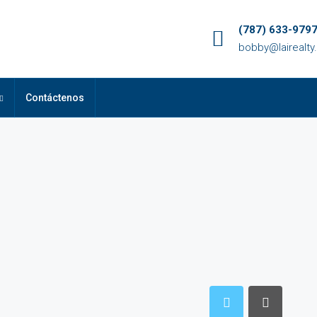
(787) 633-979
bobby@lairealt
Contáctenos