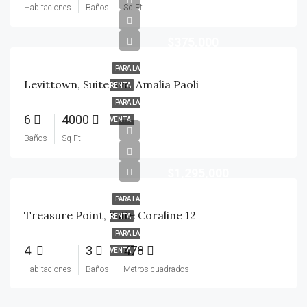
Habitaciones
Baños
Sq Ft
$375,000
PARA LA
Levittown, Suite Ave. Amalia Paoli
RENTA
PARA LA
6
4000
VENTA
Baños
Sq Ft
$1,295,000
PARA LA
Treasure Point, Suite Coraline 12
RENTA
PARA LA
4
3
478
VENTA
Habitaciones
Baños
Metros cuadrados